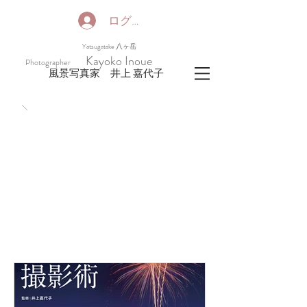
ログイン
​Yatsugatake 八ヶ岳
Kayoko Inoue
Photographer
​風景写真家 井上 嘉代子