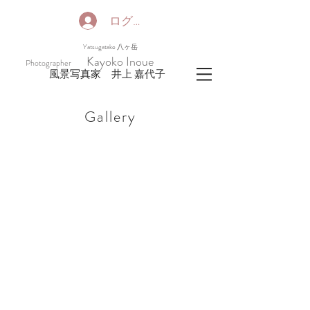
ログイン
​Yatsugatake 八ヶ岳
Kayoko Inoue
Photographer
​風景写真家 井上 嘉代子
​Gallery