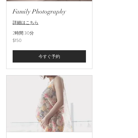
Family Photography
詳細はこちら
2時間 30分
150
$150
米
ド
ル
今すぐ予約