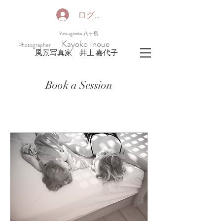
ログイン
​Yatsugatake 八ヶ岳
Kayoko Inoue
Photographer
​風景写真家 井上 嘉代子
Book a Session