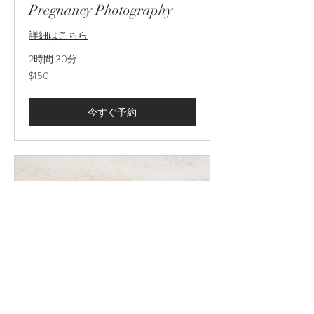
Pregnancy Photography
詳細はこちら
2時間 30分
150
$150
米
ド
ル
今すぐ予約
Baby Photography