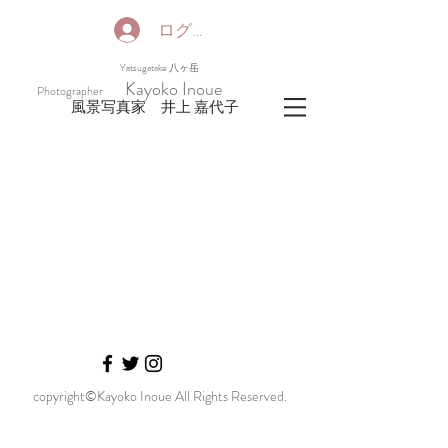
ログイン
​Yatsugatake 八ヶ岳
Kayoko Inoue
Photographer
​風景写真家 井上 嘉代子
copyright©Kayoko Inoue All Rights Reserved.